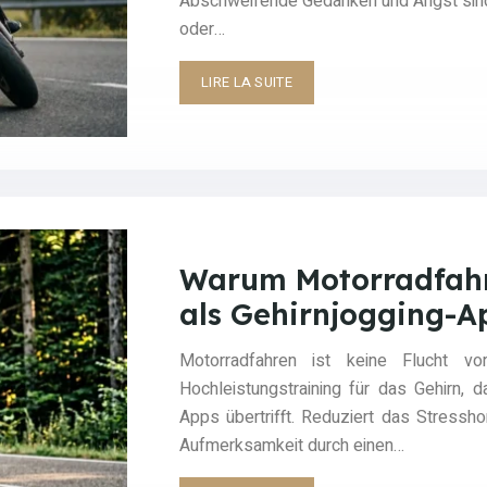
Abschweifende Gedanken und Angst sind 
oder…
LIRE LA SUITE
Warum Motorradfahre
als Gehirnjogging-A
Motorradfahren ist keine Flucht vo
Hochleistungstraining für das Gehirn, 
Apps übertrifft. Reduziert das Stressho
Aufmerksamkeit durch einen…