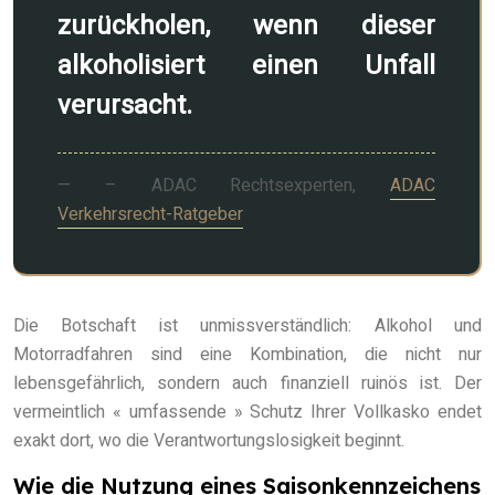
zurückholen, wenn dieser
alkoholisiert einen Unfall
verursacht.
– ADAC Rechtsexperten,
ADAC
Verkehrsrecht-Ratgeber
Die Botschaft ist unmissverständlich: Alkohol und
Motorradfahren sind eine Kombination, die nicht nur
lebensgefährlich, sondern auch finanziell ruinös ist. Der
vermeintlich « umfassende » Schutz Ihrer Vollkasko endet
exakt dort, wo die Verantwortungslosigkeit beginnt.
Wie die Nutzung eines Saisonkennzeichens