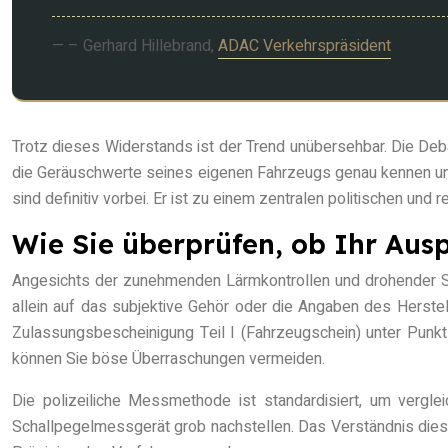
– Gerhard Hillebrand,
ADAC Verkehrspräsident
Trotz dieses Widerstands ist der Trend unübersehbar. Die Deba
die Geräuschwerte seines eigenen Fahrzeugs genau kennen und
sind definitiv vorbei. Er ist zu einem zentralen politischen und
Wie Sie überprüfen, ob Ihr Aus
Angesichts der zunehmenden Lärmkontrollen und drohender Str
allein auf das subjektive Gehör oder die Angaben des Herstell
Zulassungsbescheinigung Teil I (Fahrzeugschein) unter Punk
können Sie böse Überraschungen vermeiden.
Die polizeiliche Messmethode ist standardisiert, um vergle
Schallpegelmessgerät grob nachstellen. Das Verständnis diese