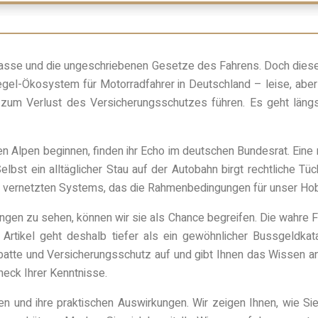
 Strasse und die ungeschriebenen Gesetze des Fahrens. Doch dies
el-Ökosystem für Motorradfahrer in Deutschland – leise, aber 
 zum Verlust des Versicherungsschutzes führen. Es geht längs
en Alpen beginnen, finden ihr Echo im deutschen Bundesrat. Ein
Selbst ein alltäglicher Stau auf der Autobahn birgt rechtliche 
ines vernetzten Systems, das die Rahmenbedingungen für unser Hob
ungen zu sehen, können wir sie als Chance begreifen. Die wahre 
rtikel geht deshalb tiefer als ein gewöhnlicher Bussgeldka
atte und Versicherungsschutz auf und gibt Ihnen das Wissen an 
heck Ihrer Kenntnisse.
en und ihre praktischen Auswirkungen. Wir zeigen Ihnen, wie S