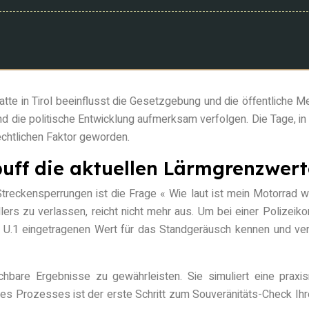
tte in Tirol beeinflusst die Gesetzgebung und die öffentliche Me
 die politische Entwicklung aufmerksam verfolgen. Die Tage, i
 rechtlichen Faktor geworden.
puff die aktuellen Lärmgrenzwert
eckensperrungen ist die Frage « Wie laut ist mein Motorrad wir
ers zu verlassen, reicht nicht mehr aus. Um bei einer Polizeikon
t U.1 eingetragenen Wert für das Standgeräusch kennen und ver
ichbare Ergebnisse zu gewährleisten. Sie simuliert eine pra
s Prozesses ist der erste Schritt zum Souveränitäts-Check Ihres