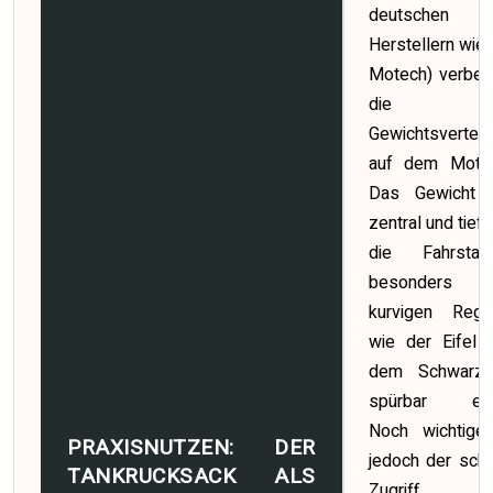
deutschen
Herstellern wie
Motech) verbes
die
Gewichtsverteil
auf dem Motor
Das Gewicht l
zentral und tief
die Fahrstabili
besonders
kurvigen Regi
wie der Eifel 
dem Schwarzw
spürbar erhö
Noch wichtiger
PRAXISNUTZEN: DER
jedoch der schn
TANKRUCKSACK ALS
Zugriff 