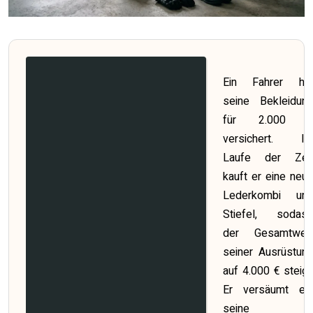
Ein Fahrer ha
seine Bekleidun
für 2.000 
versichert. I
Laufe der Zei
kauft er eine neu
Lederkombi un
Stiefel, sodas
der Gesamtwer
seiner Ausrüstun
auf 4.000 € steigt
Er versäumt es
seine