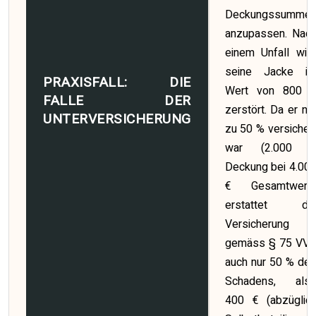
Deckungssumme
anzupassen. Nac
einem Unfall wir
seine Jacke i
PRAXISFALL: DIE
Wert von 800 
FALLE DER
zerstört. Da er nu
UNTERVERSICHERUNG
zu 50 % versicher
war (2.000 
Deckung bei 4.00
€ Gesamtwert)
erstattet di
Versicherung
gemäss § 75 VV
auch nur 50 % de
Schadens, als
400 € (abzüglic